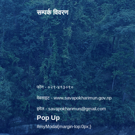
सम्पर्क विवरण
फोन - ०२९-४१३०९०
वेबसाइट -
www.savapokharimun.gov.np
इमेल -
savapokharimun@gmail.com
Pop Up
#myModal{margin-top:0px;}