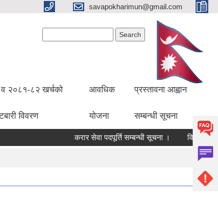
savapokharimun@gmail.com
Search form
Search
व २०८१-८२ खर्चको
आवधिक
प्रस्तावना आह्वान
ँटबारी विवरण
योजना
सम्बन्धी सूचना
करार सेवा पदपूर्ति सम्बन्धी सूचना ।