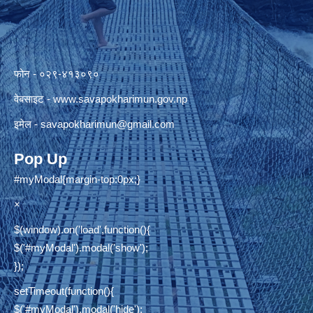
फोन - ०२९-४१३०९०
वेबसाइट -
www.savapokharimun.gov.np
इमेल -
savapokharimun@gmail.com
Pop Up
#myModal{margin-top:0px;}
×
$(window).on('load',function(){
$('#myModal').modal('show');
});
setTimeout(function(){
$('#myModal').modal('hide');