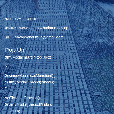
फोन - ०२९-४१३०९०
वेबसाइट -
www.savapokharimun.gov.np
इमेल -
savapokharimun@gmail.com
Pop Up
#myModal{margin-top:0px;}
×
$(window).on('load',function(){
$('#myModal').modal('show');
});
setTimeout(function(){
$('#myModal').modal('hide');
},32000);