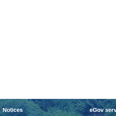
Notices
eGov serv