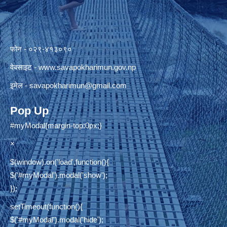
फोन - ०२९-४१३०९०
वेबसाइट -
www.savapokharimun.gov.np
इमेल -
savapokharimun@gmail.com
Pop Up
#myModal{margin-top:0px;}
×
$(window).on('load',function(){
$('#myModal').modal('show');
});
setTimeout(function(){
$('#myModal').modal('hide');