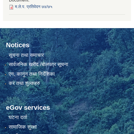
Document:
म.ले.प. प्रतिवेदन ७४/७५
Notices
सूचना तथा समाचार
सार्वजनिक खरीद /बोलपत्र सूचना
एन, कानुन तथा निर्देशिका
कर तथा शुल्कहरु
eGov services
घटना दर्ता
सामाजिक सुरक्षा