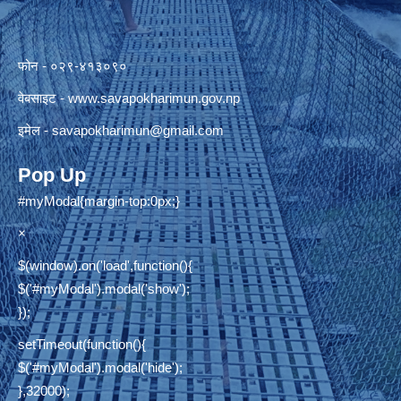
फोन - ०२९-४१३०९०
वेबसाइट -
www.savapokharimun.gov.np
इमेल -
savapokharimun@gmail.com
Pop Up
#myModal{margin-top:0px;}
×
$(window).on('load',function(){
$('#myModal').modal('show');
});
setTimeout(function(){
$('#myModal').modal('hide');
},32000);