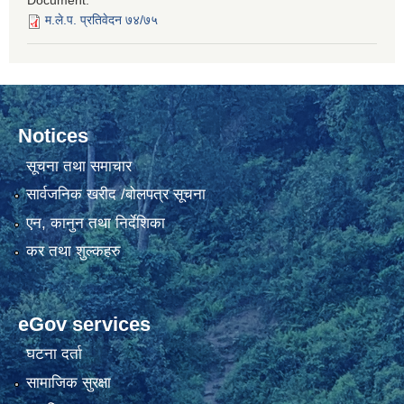
Document:
म.ले.प. प्रतिवेदन ७४/७५
Notices
सूचना तथा समाचार
सार्वजनिक खरीद /बोलपत्र सूचना
एन, कानुन तथा निर्देशिका
कर तथा शुल्कहरु
eGov services
घटना दर्ता
सामाजिक सुरक्षा