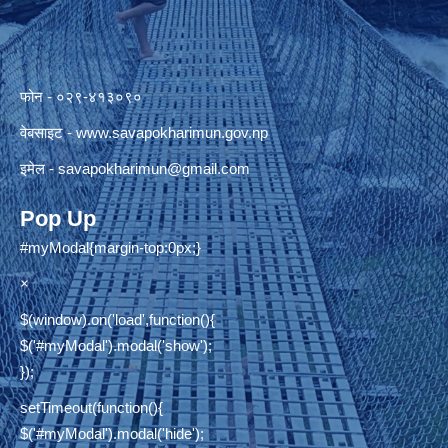
फोन - ०२९-४१३०९०
वेबसाइट -
www.savapokharimun.gov.np
इमेल -
savapokharimun@gmail.com
Pop Up
#myModal{margin-top:0px;}
×
$(window).on('load',function(){
$('#myModal').modal('show');
});
setTimeout(function(){
$('#myModal').modal('hide');