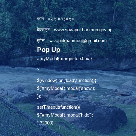
फोन - ०२९-४१३०९०
वेबसाइट -
www.savapokharimun.gov.np
इमेल -
savapokharimun@gmail.com
Pop Up
#myModal{margin-top:0px;}
×
$(window).on('load',function(){
$('#myModal').modal('show');
});
setTimeout(function(){
$('#myModal').modal('hide');
},32000);