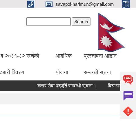
savapokharimun@gmail.com
Search form
Search
व २०८१-८२ खर्चको
आवधिक
प्रस्तावना आह्वान
ँटबारी विवरण
योजना
सम्बन्धी सूचना
करार सेवा पदपूर्ति सम्बन्धी सूचना ।