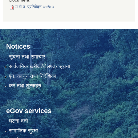
Document:
म.ले.प. प्रतिवेदन ७४/७५
Notices
सूचना तथा समाचार
सार्वजनिक खरीद /बोलपत्र सूचना
एन, कानुन तथा निर्देशिका
कर तथा शुल्कहरु
eGov services
घटना दर्ता
सामाजिक सुरक्षा