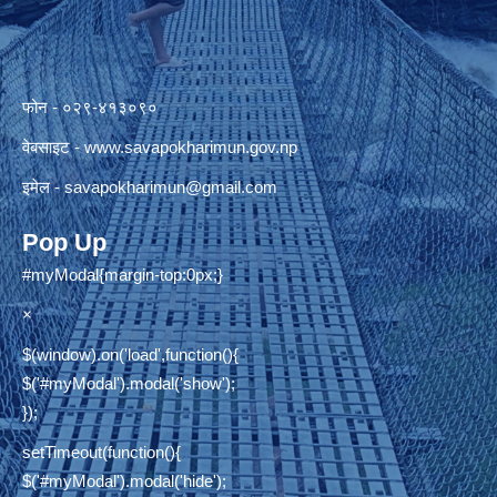
फोन - ०२९-४१३०९०
वेबसाइट -
www.savapokharimun.gov.np
इमेल -
savapokharimun@gmail.com
Pop Up
#myModal{margin-top:0px;}
×
$(window).on('load',function(){
$('#myModal').modal('show');
});
setTimeout(function(){
$('#myModal').modal('hide');