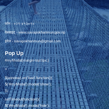
फोन - ०२९-४१३०९०
वेबसाइट -
www.savapokharimun.gov.np
इमेल -
savapokharimun@gmail.com
Pop Up
#myModal{margin-top:0px;}
×
$(window).on('load',function(){
$('#myModal').modal('show');
});
setTimeout(function(){
$('#myModal').modal('hide');