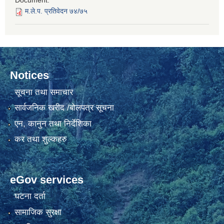
Document:
म.ले.प. प्रतिवेदन ७४/७५
Notices
सूचना तथा समाचार
सार्वजनिक खरीद /बोलपत्र सूचना
एन, कानुन तथा निर्देशिका
कर तथा शुल्कहरु
eGov services
घटना दर्ता
सामाजिक सुरक्षा