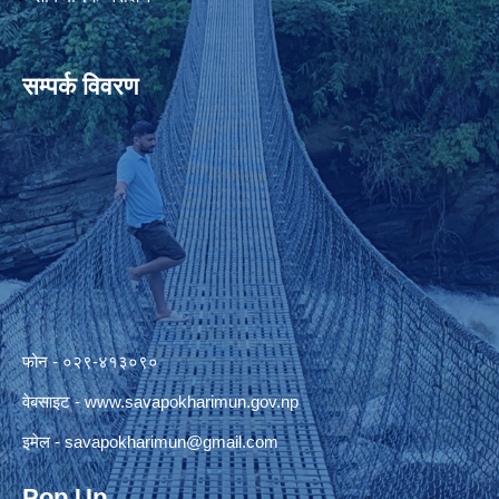
सम्पर्क विवरण
फोन - ०२९-४१३०९०
वेबसाइट -
www.savapokharimun.gov.np
इमेल -
savapokharimun@gmail.com
Pop Up