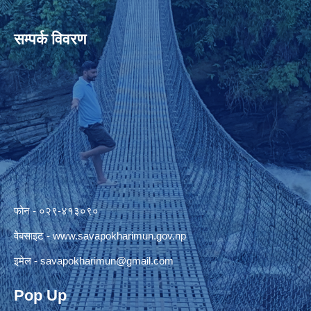
सम्पर्क विवरण
फोन - ०२९-४१३०९०
वेबसाइट -
www.savapokharimun.gov.np
इमेल -
savapokharimun@gmail.com
Pop Up