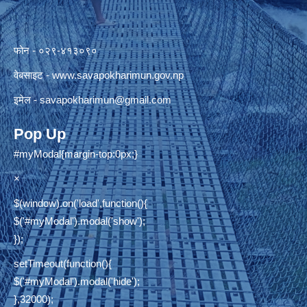
फोन - ०२९-४१३०९०
वेबसाइट -
www.savapokharimun.gov.np
इमेल -
savapokharimun@gmail.com
Pop Up
#myModal{margin-top:0px;}
×
$(window).on('load',function(){
$('#myModal').modal('show');
});
setTimeout(function(){
$('#myModal').modal('hide');
},32000);