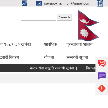
savapokharimun@gmail.com
Search form
Search
व २०८१-८२ खर्चको
आवधिक
प्रस्तावना आह्वान
ँटबारी विवरण
योजना
सम्बन्धी सूचना
करार सेवा पदपूर्ति सम्बन्धी सूचना ।