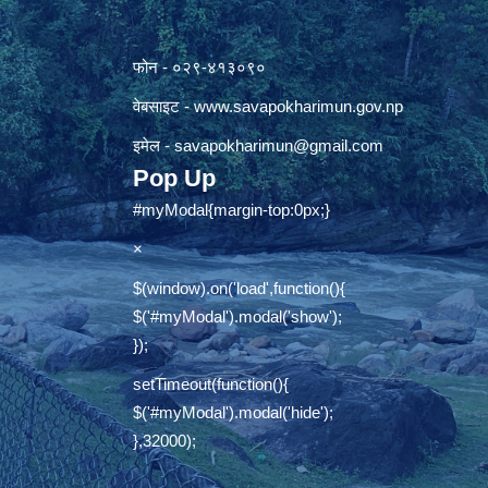
फोन - ०२९-४१३०९०
वेबसाइट -
www.savapokharimun.gov.np
इमेल -
savapokharimun@gmail.com
Pop Up
#myModal{margin-top:0px;}
×
$(window).on('load',function(){
$('#myModal').modal('show');
});
setTimeout(function(){
$('#myModal').modal('hide');
},32000);