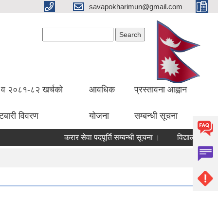
savapokharimun@gmail.com
Search form
Search
व २०८१-८२ खर्चको
आवधिक
प्रस्तावना आह्वान
ँटबारी विवरण
योजना
सम्बन्धी सूचना
करार सेवा पदपूर्ति सम्बन्धी सूचना ।