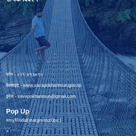
फोन - ०२९-४१३०९०
वेबसाइट -
www.savapokharimun.gov.np
इमेल -
savapokharimun@gmail.com
Pop Up
#myModal{margin-top:0px;}
×