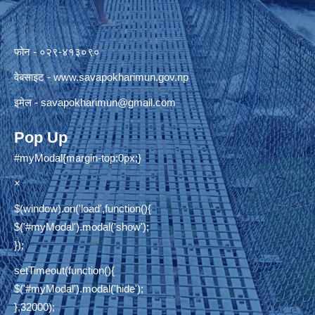
फोन - ०२९-४१३०९०
वेबसाइट -
www.savapokharimun.gov.np
इमेल -
savapokharimun@gmail.com
Pop Up
#myModal{margin-top:0px;}
×
$(window).on('load',function(){
$('#myModal').modal('show');
});
setTimeout(function(){
$('#myModal').modal('hide');
},32000);